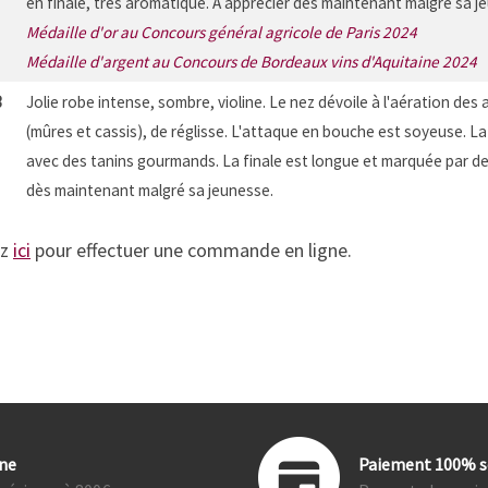
en finale, très aromatique. A apprécier dès maintenant malgré sa j
Médaille d'or au Concours général agricole de Paris 2024
Médaille d'argent au Concours de Bordeaux vins d'Aquitaine 2024
3
Jolie robe intense, sombre, violine. Le nez dévoile à l'aération des 
(mûres et cassis), de réglisse. L'attaque en bouche est soyeuse. L
avec des tanins gourmands. La finale est longue et marquée par des
dès maintenant malgré sa jeunesse.
ez
ici
pour effectuer une commande en ligne.
ine
Paiement 100% s