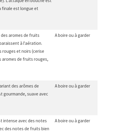
se). L'attaque en bouche est
 finale est longue et
e des aromes de fruits
A boire ou à garder
araissent à l'aération.
 rouges et noirs (cerise
s aromes de fruits rouges,
 mariant des arômes de
A boire ou à garder
 est gourmande, suave avec
est intense avec des notes
A boire ou à garder
ec des notes de fruits bien