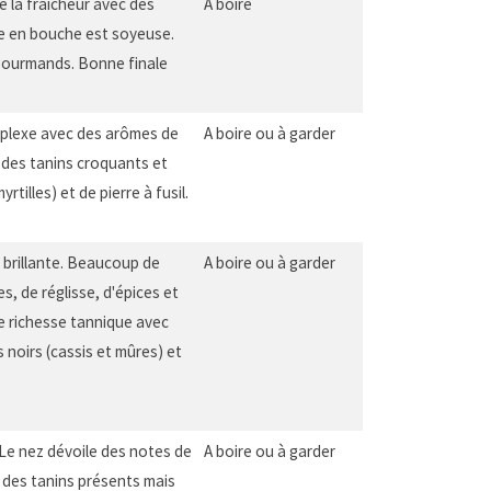
 la fraicheur avec des
A boire
ue en bouche est soyeuse.
 gourmands. Bonne finale
omplexe avec des arômes de
A boire ou à garder
c des tanins croquants et
tilles) et de pierre à fusil.
t brillante. Beaucoup de
A boire ou à garder
s, de réglisse, d'épices et
e richesse tannique avec
 noirs (cassis et mûres) et
 Le nez dévoile des notes de
A boire ou à garder
c des tanins présents mais