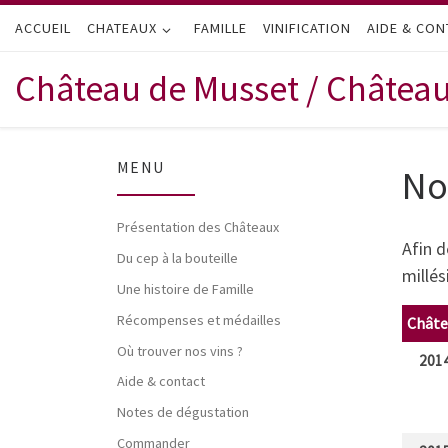
ACCUEIL
Passer au contenu
CHATEAUX
FAMILLE
VINIFICATION
AIDE & CON
Château de Musset / Châtea
MENU
No
Présentation des Châteaux
Afin d
Du cep à la bouteille
millés
Une histoire de Famille
Récompenses et médailles
Châte
Où trouver nos vins ?
201
Aide & contact
Notes de dégustation
Commander