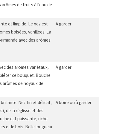
 arômes de fruits à l'eau de
ante et limpide. Le nez est
A garder
aromes boisées, vanillées. La
 gourmande avec des arômes
 avec des aromes variétaux,
A garder
mpléter ce bouquet. Bouche
des arômes de noyaux de
rillante. Nez fin et délicat,
A boire ou à garder
s), de la réglisse et des
uche est puissante, riche
s et le bois. Belle longueur