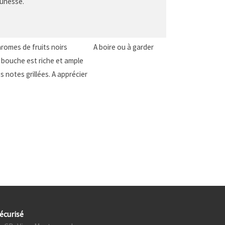
eunesse.
aromes de fruits noirs
A boire ou à garder
a bouche est riche et ample
 notes grillées. A apprécier
écurisé