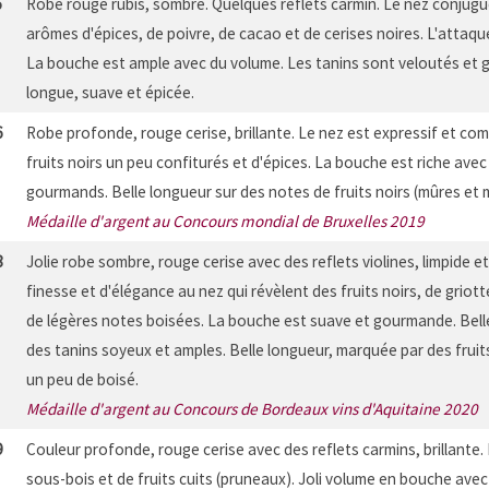
5
Robe rouge rubis, sombre. Quelques reflets carmin. Le nez conjugue
arômes d'épices, de poivre, de cacao et de cerises noires. L'attaq
La bouche est ample avec du volume. Les tanins sont veloutés et
longue, suave et épicée.
6
Robe profonde, rouge cerise, brillante. Le nez est expressif et c
fruits noirs un peu confiturés et d'épices. La bouche est riche ave
gourmands. Belle longueur sur des notes de fruits noirs (mûres et myr
Médaille d'argent au Concours mondial de Bruxelles 2019
8
Jolie robe sombre, rouge cerise avec des reflets violines, limpide e
finesse et d'élégance au nez qui révèlent des fruits noirs, de griotte
de légères notes boisées. La bouche est suave et gourmande. Bell
des tanins soyeux et amples. Belle longueur, marquée par des fruits
un peu de boisé.
Médaille d'argent au Concours de Bordeaux vins d'Aquitaine 2020
9
Couleur profonde, rouge cerise avec des reflets carmins, brillante.
sous-bois et de fruits cuits (pruneaux). Joli volume en bouche ave