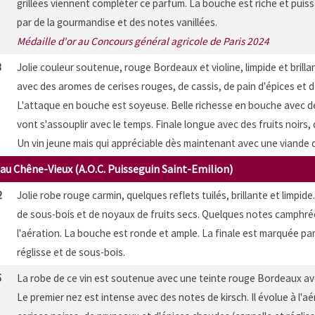
grillées viennent compléter ce parfum. La bouche est riche et puis
par de la gourmandise et des notes vanillées.
Médaille d'or au Concours général agricole de Paris 2024
3
Jolie couleur soutenue, rouge Bordeaux et violine, limpide et brilla
avec des aromes de cerises rouges, de cassis, de pain d'épices et de
L'attaque en bouche est soyeuse. Belle richesse en bouche avec d
vont s'assouplir avec le temps. Finale longue avec des fruits noirs, de
Un vin jeune mais qui appréciable dès maintenant avec une viande d
au Chêne-Vieux (A.O.C. Puisseguin Saint-Emilion)
2
Jolie robe rouge carmin, quelques reflets tuilés, brillante et limpid
de sous-bois et de noyaux de fruits secs. Quelques notes camphré
l'aération. La bouche est ronde et ample. La finale est marquée p
réglisse et de sous-bois.
5
La robe de ce vin est soutenue avec une teinte rouge Bordeaux ave
Le premier nez est intense avec des notes de kirsch. Il évolue à l'aé