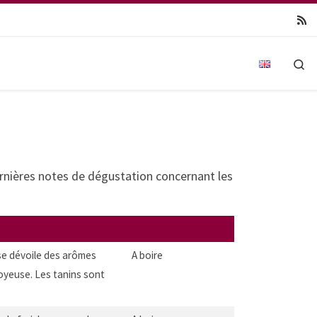
Se
ernières notes de dégustation concernant les
nse dévoile des arômes
A boire
soyeuse. Les tanins sont