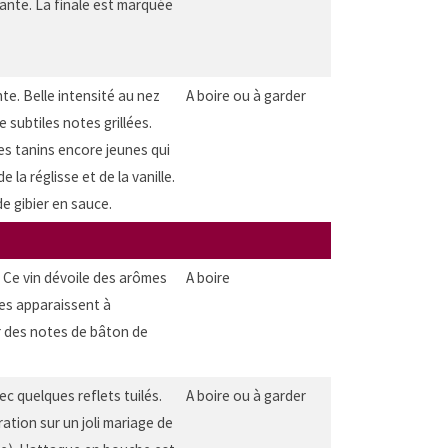
sante. La finale est marquée
nte. Belle intensité au nez
A boire ou à garder
 subtiles notes grillées.
es tanins encore jeunes qui
 la réglisse et de la vanille.
e gibier en sauce.
e. Ce vin dévoile des arômes
A boire
es apparaissent à
ar des notes de bâton de
c quelques reflets tuilés.
A boire ou à garder
ration sur un joli mariage de