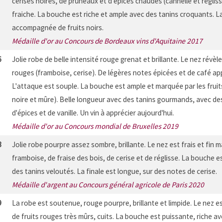
cerises noires, de pruneaux et d'épices chaudes (cannelle et réglis
fraiche. La bouche est riche et ample avec des tanins croquants. La
accompagnée de fruits noirs.
Médaille d'or au Concours de Bordeaux vins d'Aquitaine 2017
6
Jolie robe de belle intensité rouge grenat et brillante. Le nez révèl
rouges (framboise, cerise). De légères notes épicées et de café app
L'attaque est souple. La bouche est ample et marquée par les fruits
noire et mûre). Belle longueur avec des tanins gourmands, avec de
d'épices et de vanille. Un vin à apprécier aujourd'hui.
Médaille d'or au Concours mondial de Bruxelles 2019
8
Jolie robe pourpre assez sombre, brillante. Le nez est frais et fin
framboise, de fraise des bois, de cerise et de réglisse. La bouche
des tanins veloutés. La finale est longue, sur des notes de cerise.
Médaille d'argent au Concours général agricole de Paris 2020
9
La robe est soutenue, rouge pourpre, brillante et limpide. Le nez 
de fruits rouges très mûrs, cuits. La bouche est puissante, riche av