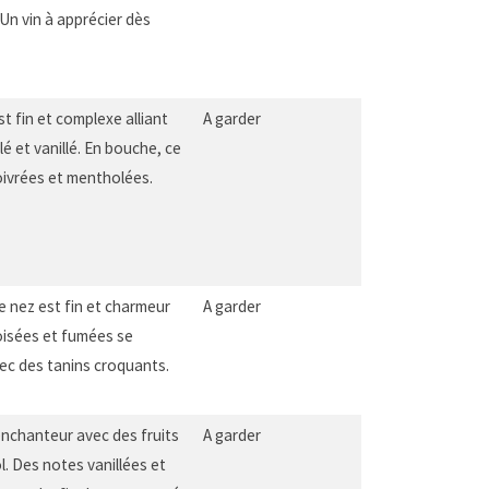
Un vin à apprécier dès
t fin et complexe alliant
A garder
lé et vanillé. En bouche, ce
oivrées et mentholées.
Le nez est fin et charmeur
A garder
oisées et fumées se
avec des tanins croquants.
 enchanteur avec des fruits
A garder
l. Des notes vanillées et