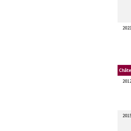
202
Châte
201
201