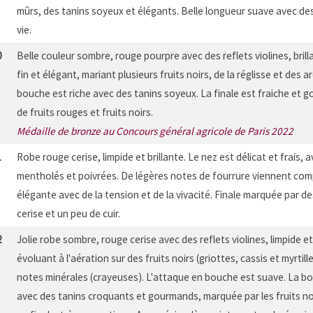
mûrs, des tanins soyeux et élégants. Belle longueur suave avec des
vie.
0
Belle couleur sombre, rouge pourpre avec des reflets violines, brill
fin et élégant, mariant plusieurs fruits noirs, de la réglisse et des 
bouche est riche avec des tanins soyeux. La finale est fraiche et
de fruits rouges et fruits noirs.
Médaille de bronze au Concours général agricole de Paris 2022
1
Robe rouge cerise, limpide et brillante. Le nez est délicat et frais,
mentholés et poivrées. De légères notes de fourrure viennent co
élégante avec de la tension et de la vivacité. Finale marquée par 
cerise et un peu de cuir.
2
Jolie robe sombre, rouge cerise avec des reflets violines, limpide et b
évoluant à l'aération sur des fruits noirs (griottes, cassis et myrtille
notes minérales (crayeuses). L'attaque en bouche est suave. La bo
avec des tanins croquants et gourmands, marquée par les fruits noir