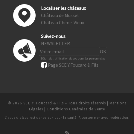
Localiser les châteaux
Château de Musset
Château Chêne-Vieux
Suivez-nous
NEWSLETTER
Détail de l'utilisation de vos données personnelles
Page SCE Y.Foucard & Fils
© 2026
SCE Y. Foucard & Fils
– Tous droits réservés
|
Mentions
Légales
|
Conditions Générales de Vente
L'abus d'alcool est dangereux pour la santé. A consommer avec modération.