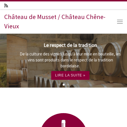
Passer au contenu
Château de Musset / Château Chêne-
Vieux
Me
Le respect de la tradition
De la culture des vignes jusqu'à leur mise en bouteille, les
vins sont produits dans le respect de la tradition
bordelaise.
LIRE LA SUITE »