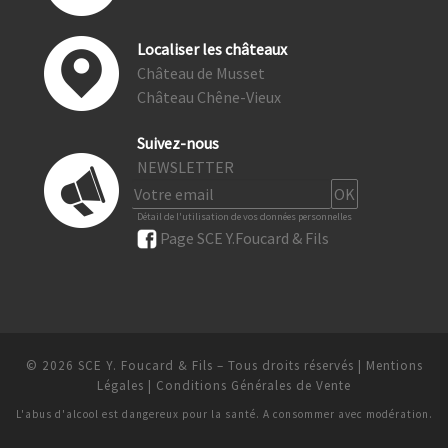
Localiser les châteaux
Château de Musset
Château Chêne-Vieux
Suivez-nous
NEWSLETTER
Détail de l'utilisation de vos données personnelles
Page SCE Y.Foucard & Fils
© 2026
SCE Y. Foucard & Fils
– Tous droits réservés
|
Mentions
Légales
|
Conditions Générales de Vente
L'abus d'alcool est dangereux pour la santé. A consommer avec modération.