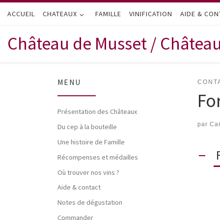
ACCUEIL
Passer au contenu
CHATEAUX
FAMILLE
VINIFICATION
AIDE & CON
Château de Musset / Châtea
MENU
CONT
Fo
Présentation des Châteaux
par
Cam
Du cep à la bouteille
Une histoire de Famille
A
Récompenses et médailles
Où trouver nos vins ?
Aide & contact
Notes de dégustation
Commander