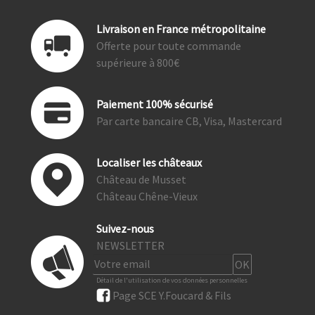
Livraison en France métropolitaine
Offerte pour toute commande
supérieure à 800€
Paiement 100% sécurisé
Par carte bancaire CB, Visa, Mastercard
Localiser les châteaux
Château de Musset
Château Chêne-Vieux
Suivez-nous
NEWSLETTER
Détail de l'utilisation de vos données personnelles
Page SCE Y.Foucard & Fils