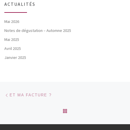
ACTUALITÉS
Mai 2026
Notes de dégustation – Automne 2025
Mai 2025
Avril 2025
Janvier 2025
Parcourir les articles
Article précédent
ET MA FACTURE ?
RETOUR À LA LISTE DES