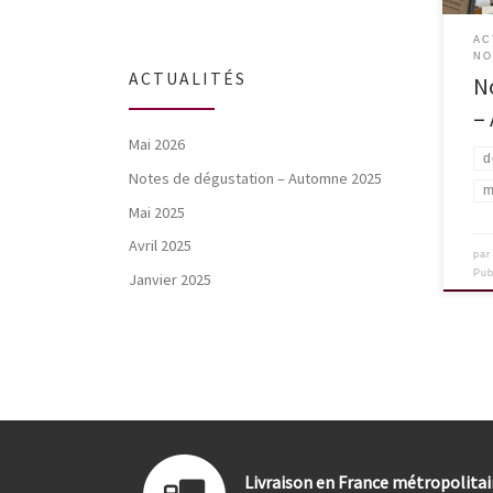
souh
somm
AC
évén
NO
2025 
ACTUALITÉS
N
–
Mai 2026
d
Notes de dégustation – Automne 2025
m
Mai 2025
Avril 2025
pa
Pub
Janvier 2025
Livraison en France métropolita