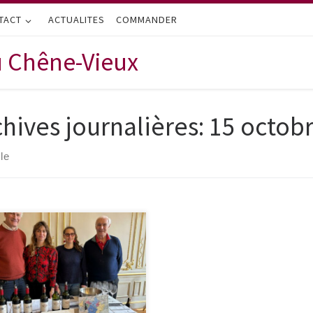
TACT
ACTUALITES
COMMANDER
u Chêne-Vieux
chives journalières:
15 octob
cle
e à chaque automne, afin de
 guider dans vos choix et mieux
écier nos crus, voici nos
ières notes de
station concernant les millésimes
re disponibles à la vente. Si vous