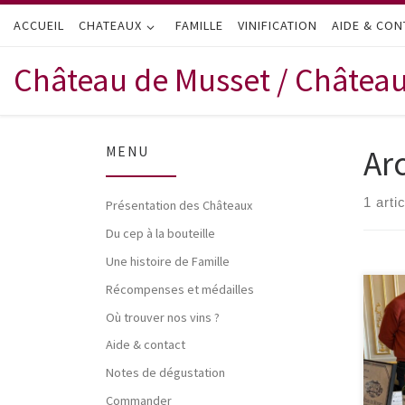
ACCUEIL
Passer au contenu
CHATEAUX
FAMILLE
VINIFICATION
AIDE & CON
Château de Musset / Châtea
Ar
MENU
1 arti
Présentation des Châteaux
Du cep à la bouteille
Une histoire de Famille
Récompenses et médailles
Comm
Où trouver nos vins ?
vous
appr
Aide & contact
dern
dégu
Notes de dégustation
enco
Commander