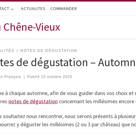
TACT
ACTUALITES
COMMANDER
u Chêne-Vieux
ALITÉS
NOTES DE DÉGUSTATION
tes de dégustation – Automn
n-François
|
Publié
15 octobre 2025
 à chaque automne, afin de vous guider dans vos choix et mi
ères
n
otes de dégustation
concernant les millésimes encore d
s souhaitez nous rencontrer, nous serons présents à plusieu
ourrez y déguster les millésimes (2 ou 3 par château) que n