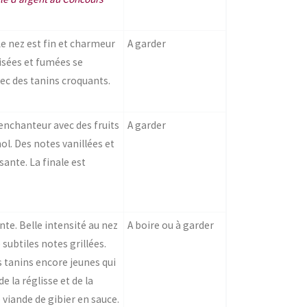
Le nez est fin et charmeur
A garder
isées et fumées se
avec des tanins croquants.
t enchanteur avec des fruits
A garder
ol. Des notes vanillées et
ante. La finale est
nte. Belle intensité au nez
A boire ou à garder
 subtiles notes grillées.
s tanins encore jeunes qui
e la réglisse et de la
 viande de gibier en sauce.