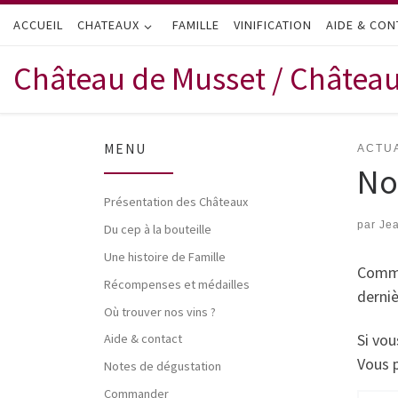
ACCUEIL
Passer au contenu
CHATEAUX
FAMILLE
VINIFICATION
AIDE & CON
Château de Musset / Châtea
MENU
ACTU
No
Présentation des Châteaux
par
Jea
Du cep à la bouteille
Une histoire de Famille
Comme
Récompenses et médailles
derni
Où trouver nos vins ?
Si vou
Aide & contact
Vous p
Notes de dégustation
Commander