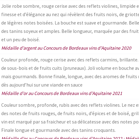
Jolie robe sombre, rouge cerise avec des reflets violines, limpide 
finesse et d’élégance au nez qui révèlent des fruits noirs, de griotte
de légères notes boisées. La bouche est suave et gourmande. Belle
des tanins soyeux et amples. Belle longueur, marquée par des fruit
et un peu de boisé.
Médaille d’argent au Concours de Bordeaux vins d’Aquitaine 2020
Couleur profonde, rouge cerise avec des reflets carmins, brillante.
de sous-bois et de fruits cuits (pruneaux). Joli volume en bouche a
mais gourmands. Bonne finale, longue, avec des aromes de fruits n
dès aujourd’hui sur une viande en sauce
Médaille d’or au Concours de Bordeaux vins d’Aquitaine 2021
Couleur sombre, profonde, rubis avec des reflets violines. Le nez e
des notes de fruits rouges, de fruits noirs, d’épices et de boisé, gril
vin est marqué par sa fraicheur et sa délicatesse avec des notes p
Finale longue et gourmande avec des tanins croquants.
Médaille d’or au Concours de Bordeaux vins d’Aquitaine 2022 ; Médail