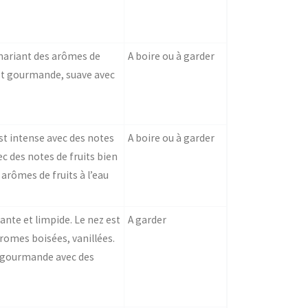
n mariant des arômes de
A boire ou à garder
 est gourmande, suave avec
est intense avec des notes
A boire ou à garder
ec des notes de fruits bien
arômes de fruits à l’eau
ante et limpide. Le nez est
A garder
 aromes boisées, vanillées.
et gourmande avec des