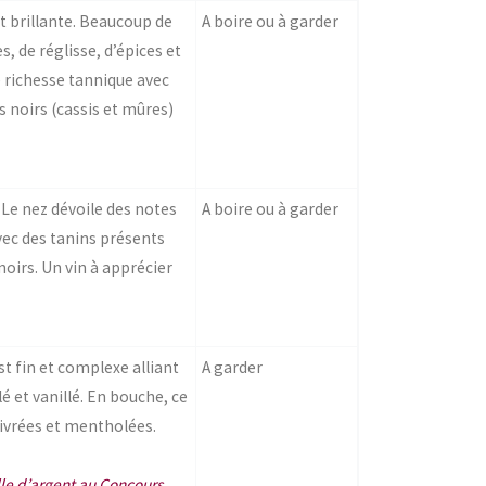
et brillante. Beaucoup de
A boire ou à garder
s, de réglisse, d’épices et
 richesse tannique avec
s noirs (cassis et mûres)
 Le nez dévoile des notes
A boire ou à garder
vec des tanins présents
oirs. Un vin à apprécier
st fin et complexe alliant
A garder
lé et vanillé. En bouche, ce
oivrées et mentholées.
le d’argent au Concours