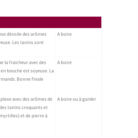
ense dévoile des arômes
A boire
oyeuse. Les tanins sont
e la fraicheur avec des
A boire
e en bouche est soyeuse. La
urmands. Bonne finale
omplexe avec des arômes de
A boire ou à garder
 des tanins croquants et
yrtilles) et de pierre à