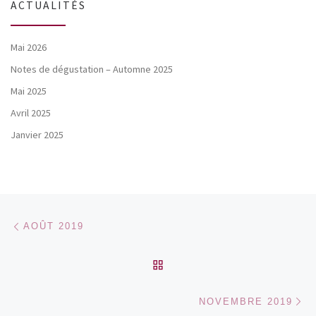
ACTUALITÉS
Mai 2026
Notes de dégustation – Automne 2025
Mai 2025
Avril 2025
Janvier 2025
Parcourir les articles
Article précédent
AOÛT 2019
RETOUR À LA LISTE DES
Ar
NOVEMBRE 2019