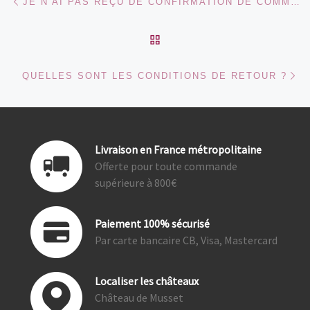
JE N’AI PAS REÇU DE CONFIRMATION DE COMMANDE…
RETOUR À LA LISTE DES
Ar
QUELLES SONT LES CONDITIONS DE RETOUR ?
Livraison en France métropolitaine
Offerte pour toute commande
supérieure à 800€
Paiement 100% sécurisé
Par carte bancaire CB, Visa, Mastercard
Localiser les châteaux
Château de Musset