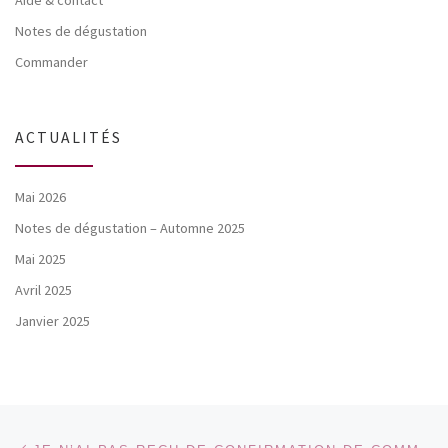
Aide & contact
Notes de dégustation
Commander
ACTUALITÉS
Mai 2026
Notes de dégustation – Automne 2025
Mai 2025
Avril 2025
Janvier 2025
Parcourir les articles
Article précédent