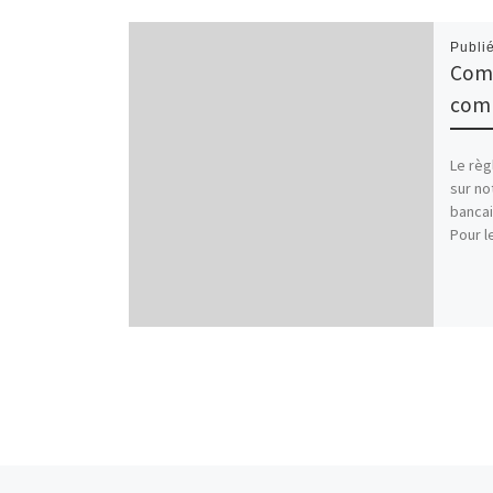
Publi
Com
com
Le rè
sur no
bancai
Pour 