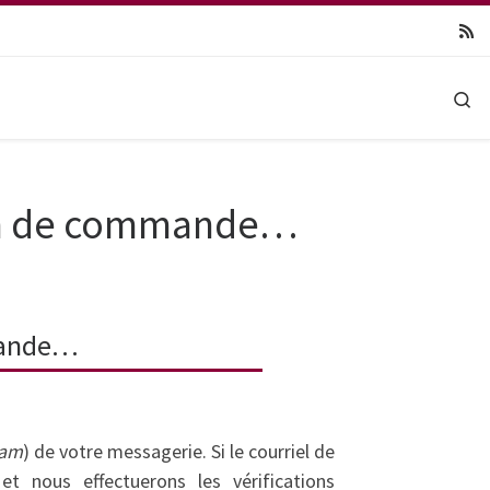
Se
ion de commande…
mmande…
am
) de votre messagerie. Si le courriel de
t nous effectuerons les vérifications