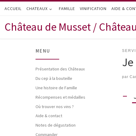
ACCUEIL
Passer au contenu
CHATEAUX
FAMILLE
VINIFICATION
AIDE & CON
Château de Musset / Châtea
MENU
SERVI
Je
Présentation des Châteaux
par
Cam
Du cep à la bouteille
Une histoire de Famille
A
Récompenses et médailles
Où trouver nos vins ?
Aide & contact
Notes de dégustation
Commander