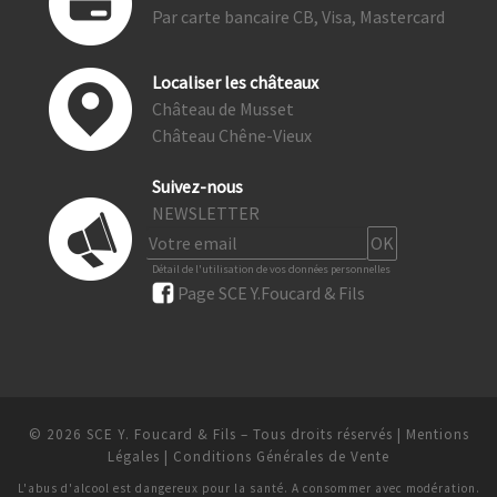
Par carte bancaire CB, Visa, Mastercard
Localiser les châteaux
Château de Musset
Château Chêne-Vieux
Suivez-nous
NEWSLETTER
Détail de l'utilisation de vos données personnelles
Page SCE Y.Foucard & Fils
© 2026
SCE Y. Foucard & Fils
– Tous droits réservés
|
Mentions
Légales
|
Conditions Générales de Vente
L'abus d'alcool est dangereux pour la santé. A consommer avec modération.