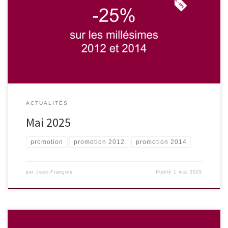
Nous avons le plaisir de vous proposer une promotion
exceptionnelle de 25% sur nos vins des millésimes 2012 et 2014 : -
Château de Musset 2014 : 10,50€ / bouteille (au lieu de 14€) -
Château Chêne-Vieux 2012 : 9,30€ / bouteille (au lieu de 12,50€)
ACTUALITÉS
Mai 2025
promotion
promotion 2012
promotion 2014
par
Jean-François
Publié
1 mai 2025