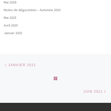
Mai 2026
Notes de dégustation – Automne 2025
Mai 2025
Avril 2025
Janvier 2025
Parcourir les articles
Article précédent
JANVIER 2021
RETOUR À LA LISTE DES
Ar
JUIN 2021