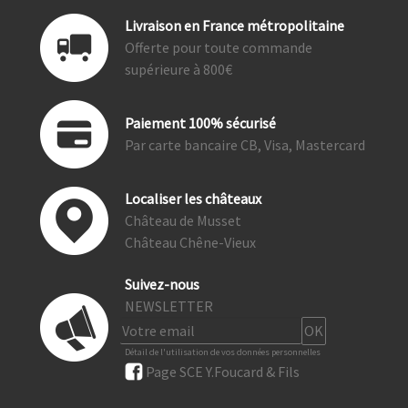
Livraison en France métropolitaine
Offerte pour toute commande
supérieure à 800€
Paiement 100% sécurisé
Par carte bancaire CB, Visa, Mastercard
Localiser les châteaux
Château de Musset
Château Chêne-Vieux
Suivez-nous
NEWSLETTER
Détail de l'utilisation de vos données personnelles
Page SCE Y.Foucard & Fils