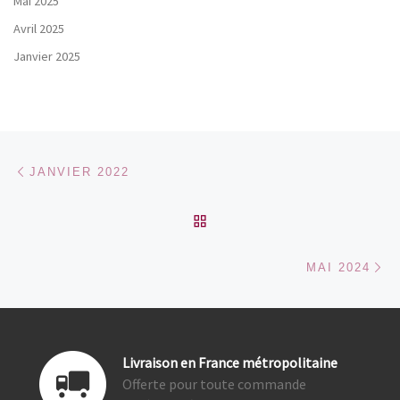
Mai 2025
Avril 2025
Janvier 2025
Parcourir les articles
Article précédent
JANVIER 2022
RETOUR À LA LISTE DES
Ar
MAI 2024
Livraison en France métropolitaine
Offerte pour toute commande